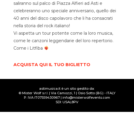
saliranno sul palco di Piazza Alfieri ad Asti e
celebreranno uno speciale anniversario, quello dei
40 anni del disco capolavoro che li ha consacrati
nella storia del rock italiano!
Vi aspetta un tour potente come la loro musica,
come le canzoni leggendarie del loro repertorio.
Come i Litfiba
ACQUISTA QUI IL TUO BIGLIETTO
astimusica.it è un sito gestito da:
© Mister Wolf s.r.l. | Via Camozzi, 1 | Osio Sotto (BG) - ITALY
P. IVA
IT07559430967
| info@misterwolfevents.com
SDI: USAL8PV